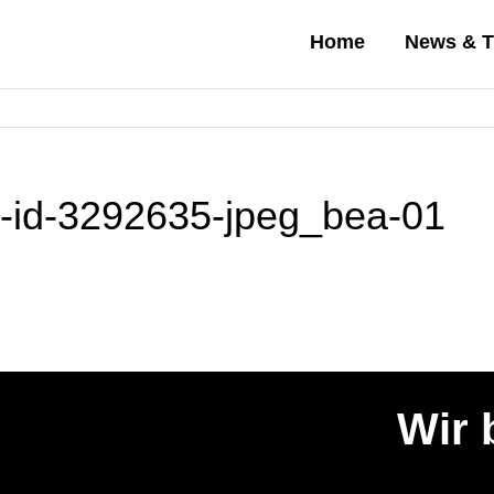
Home
News & T
l-id-3292635-jpeg_bea-01
Wir 