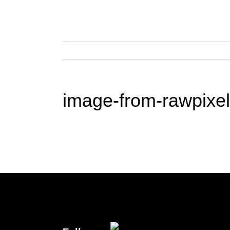
Zum
Inhalt
springen
image-from-rawpixe