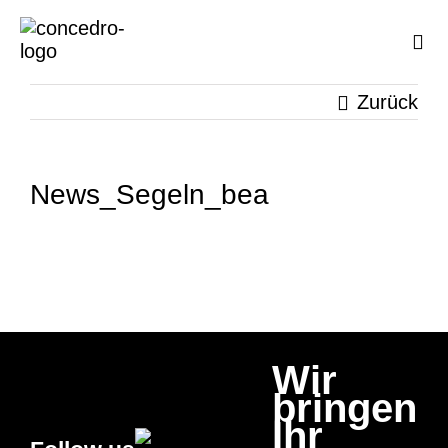
Zum
Inhalt
Togg
springen
Navi
Zurück
News_Segeln_bea
Wir
bringen
Ihr